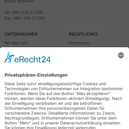
80331 München
Tel: 089 / 242 17 500
Fax: 089 / 242 17 509
UNTERNEHMEN
RECHTLICHES
Wir über uns
Impressum
Newsletter
Datenschutz
Kontakt
Rechtliches
AGB
Jugendschutz
Vertrag widerrufen
JUGENDSCHUTZ
Rauchen nur ab 18
§10 Jugendschutzgesetz
Für uns ist es selbstverständlich, dass wir unsere Produkte, wie es das Gesetz
vorschreibt, nur an Erwachsene ab 18 Jahre verkaufen. Dies wird von uns auch
überprüft.