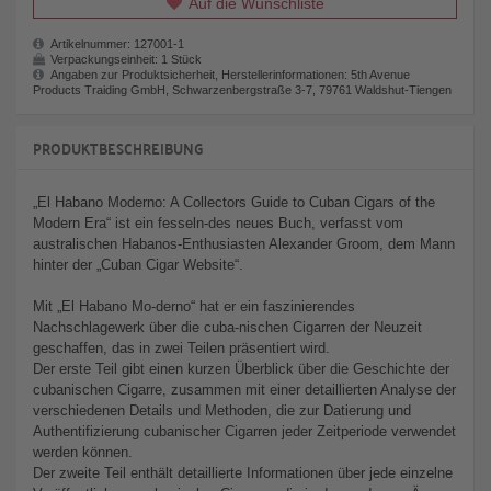
Auf die Wunschliste
Artikelnummer:
127001-1
Verpackungseinheit:
1 Stück
Angaben zur Produktsicherheit, Herstellerinformationen: 5th Avenue
Products Traiding GmbH, Schwarzenbergstraße 3-7, 79761 Waldshut-Tiengen
PRODUKTBESCHREIBUNG
„El Habano Moderno: A Collectors Guide to Cuban Cigars of the
Modern Era“ ist ein fesseln-des neues Buch, verfasst vom
australischen Habanos-Enthusiasten Alexander Groom, dem Mann
hinter der „Cuban Cigar Website“.
Mit „El Habano Mo-derno“ hat er ein faszinierendes
Nachschlagewerk über die cuba-nischen Cigarren der Neuzeit
geschaffen, das in zwei Teilen präsentiert wird.
Der erste Teil gibt einen kurzen Überblick über die Geschichte der
cubanischen Cigarre, zusammen mit einer detaillierten Analyse der
verschiedenen Details und Methoden, die zur Datierung und
Authentifizierung cubanischer Cigarren jeder Zeitperiode verwendet
werden können.
Der zweite Teil enthält detaillierte Informationen über jede einzelne