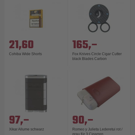
21,60
165,–
Cohiba Wide Shorts
Fox Knives Circle Cigar Cutter
black Blades Carbon
97,–
90,–
Xikar Allume schwarz
Romeo y Julieta Lederetui rot /
grau für 3 Cigarren