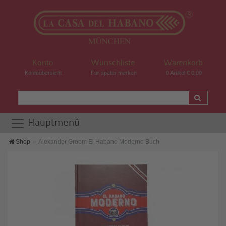
Konto
Wunschliste
Warenkorb
Kontoübersicht
Für später merken
0 Artikel € 0,00
Hauptmenü
Shop
Alexander Groom El Habano Moderno Buch