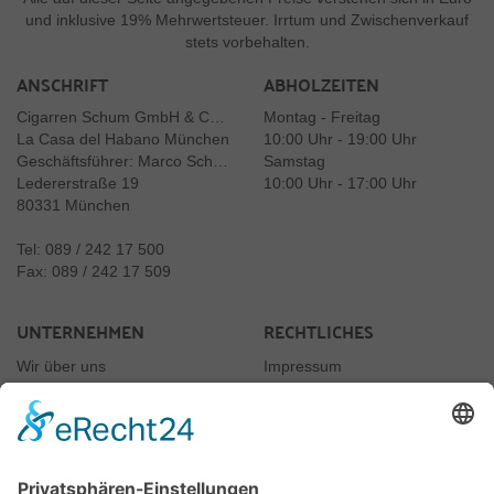
und inklusive 19% Mehrwertsteuer. Irrtum und Zwischenverkauf
stets vorbehalten.
ANSCHRIFT
ABHOLZEITEN
Cigarren Schum GmbH & Co. KG
Montag - Freitag
La Casa del Habano München
10:00 Uhr - 19:00 Uhr
Geschäftsführer: Marco Schum
Samstag
Ledererstraße 19
10:00 Uhr - 17:00 Uhr
80331 München
Tel: 089 / 242 17 500
Fax: 089 / 242 17 509
UNTERNEHMEN
RECHTLICHES
Wir über uns
Impressum
Newsletter
Datenschutz
Kontakt
Rechtliches
AGB
Jugendschutz