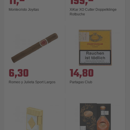
11,–
199,–
Montecristo Joyitas
XiKar XO Cutter Doppelklinge
Rotbuche
6,30
14,80
Romeo y Julieta Sport Largos
Partagas Club