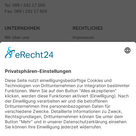
Tel: 089 / 242 17 500
Fax: 089 / 242 17 509
UNTERNEHMEN
RECHTLICHES
Wir über uns
Impressum
Newsletter
Datenschutz
Kontakt
Rechtliches
AGB
Jugendschutz
Vertrag widerrufen
JUGENDSCHUTZ
Rauchen nur ab 18
§10 Jugendschutzgesetz
Für uns ist es selbstverständlich, dass wir unsere Produkte, wie es das Gesetz
vorschreibt, nur an Erwachsene ab 18 Jahre verkaufen. Dies wird von uns auch
überprüft.