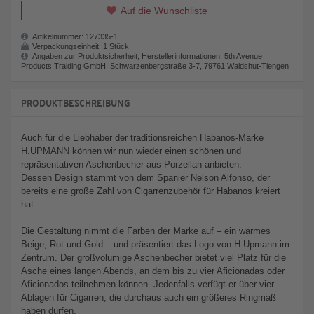
Auf die Wunschliste
Artikelnummer:
127335-1
Verpackungseinheit:
1 Stück
Angaben zur Produktsicherheit, Herstellerinformationen: 5th Avenue
Products Traiding GmbH, Schwarzenbergstraße 3-7, 79761 Waldshut-Tiengen
PRODUKTBESCHREIBUNG
Auch für die Liebhaber der traditionsreichen Habanos-Marke
H.UPMANN können wir nun wieder einen schönen und
repräsentativen Aschenbecher aus Porzellan anbieten.
Dessen Design stammt von dem Spanier Nelson Alfonso, der
bereits eine große Zahl von Cigarrenzubehör für Habanos kreiert
hat.
Die Gestaltung nimmt die Farben der Marke auf – ein warmes
Beige, Rot und Gold – und präsentiert das Logo von H.Upmann im
Zentrum. Der großvolumige Aschenbecher bietet viel Platz für die
Asche eines langen Abends, an dem bis zu vier Aficionadas oder
Aficionados teilnehmen können. Jedenfalls verfügt er über vier
Ablagen für Cigarren, die durchaus auch ein größeres Ringmaß
haben dürfen.