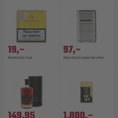
19,–
97,–
Montecristo Club
Xikar Allume gebürstet silber
149,95
1.800,–