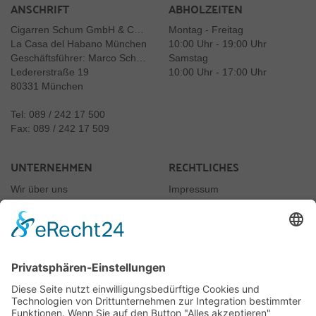
ANSCHRIFT
ABHOLZEITEN
Cigarren Schum GmbH & Co. KG
Montag - Freitag
La Casa del Habano München
10:00 Uhr - 19:00 Uhr
Geschäftsführer: Marco Schum
Samstag
Ledererstraße 19
10:00 Uhr - 17:00 Uhr
80331 München
Tel: 089 / 242 17 500
Fax: 089 / 242 17 509
UNTERNEHMEN
RECHTLICHES
Wir über uns
Impressum
Newsletter
Datenschutz
Kontakt
Rechtliches
AGB
Jugendschutz
Vertrag widerrufen
JUGENDSCHUTZ