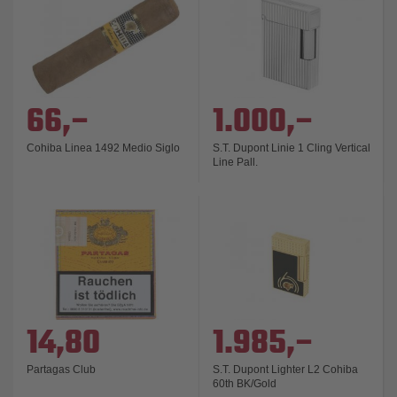
66,–
1.000,–
Cohiba Linea 1492 Medio Siglo
S.T. Dupont Linie 1 Cling Vertical
Line Pall.
14,80
1.985,–
Partagas Club
S.T. Dupont Lighter L2 Cohiba
60th BK/Gold