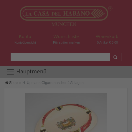
Konto
Wunschliste
Warenkorb
Kontoübersicht
Für später merken
0 Artikel € 0,00
Hauptmenü
Shop
H. Upmann Cigarrenascher 4 Ablagen