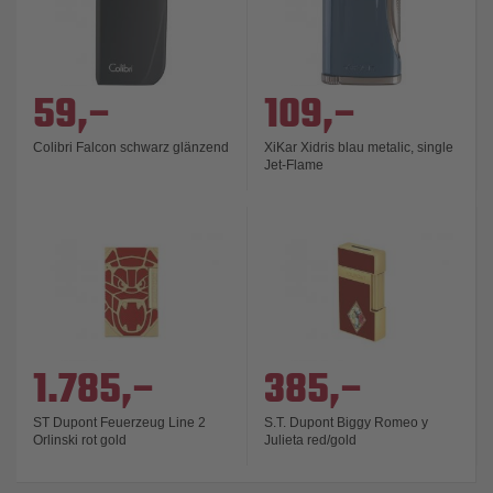
59,–
109,–
Colibri Falcon schwarz glänzend
XiKar Xidris blau metalic, single
Jet-Flame
1.785,–
385,–
ST Dupont Feuerzeug Line 2
S.T. Dupont Biggy Romeo y
Orlinski rot gold
Julieta red/gold