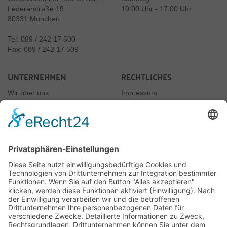
Ledererstraße 19
10:00 Uhr - 17:00 Uhr
80331 München
Tel: 089 / 242 17 500
Fax: 089 / 242 17 509
UNTERNEHMEN
RECHTLICHES
Wir über uns
Impressum
Newsletter
Datenschutz
Kontakt
Rechtliches
AGB
Jugendschutz
Vertrag widerrufen
JUGENDSCHUTZ
Rauchen nur ab 18
§10 Jugendschutzgesetz
Für uns ist es selbstverständlich, dass wir unsere Produkte, wie es das Gesetz