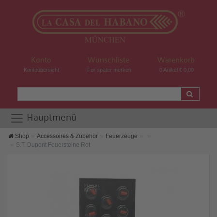
Konto
Wunschliste
Warenkorb
Kontoübersicht
Für später merken
0 Artikel € 0,00
Hauptmenü
Shop
Accessoires & Zubehör
Feuerzeuge
S.T. Dupont Feuersteine Rot