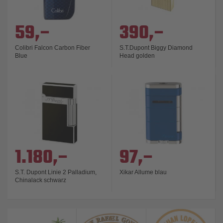
59,–
390,–
Colibri Falcon Carbon Fiber
S.T.Dupont Biggy Diamond
Blue
Head golden
1.180,–
97,–
S.T. Dupont Linie 2 Palladium,
Xikar Allume blau
Chinalack schwarz