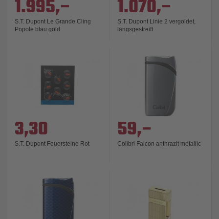
1.995,–
1.070,–
S.T. Dupont Le Grande Cling
S.T. Dupont Linie 2 vergoldet,
Popote blau gold
längsgestreift
3,30
59,–
S.T. Dupont Feuersteine Rot
Colibri Falcon anthrazit metallic