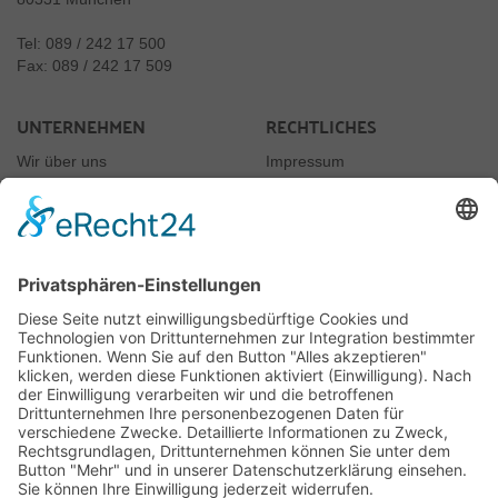
Tel: 089 / 242 17 500
Fax: 089 / 242 17 509
UNTERNEHMEN
RECHTLICHES
Wir über uns
Impressum
Newsletter
Datenschutz
Kontakt
Rechtliches
AGB
Jugendschutz
Vertrag widerrufen
JUGENDSCHUTZ
Rauchen nur ab 18
§10 Jugendschutzgesetz
Für uns ist es selbstverständlich, dass wir unsere Produkte, wie es das Gesetz
vorschreibt, nur an Erwachsene ab 18 Jahre verkaufen. Dies wird von uns auch
überprüft.