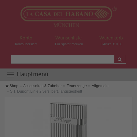
Konto
Wunschliste
Warenkorb
Kontoübersicht
Für später merken
0 Artikel € 0,00
Hauptmenü
Shop
Accessoires & Zubehör
Feuerzeuge
Allgemein
S.T. Dupont Linie 2 versilbert, längsgestreift